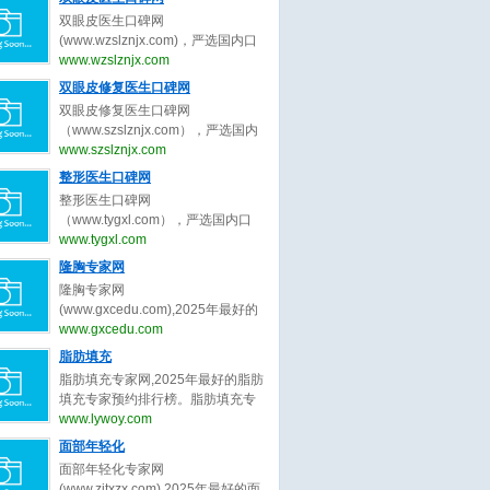
生、皮肤抗衰专家的最新口碑评
双眼皮医生口碑网
价，为皮肤抗衰求美者整形决策提
(www.wzslznjx.com)，严选国内口
出最真实的皮肤抗衰医美评价参
碑最好的双眼皮医生，收集全网最
www.wzslznjx.com
考。做皮肤抗衰医美前，先上皮肤
真实的关于双眼皮医生、双眼皮专
双眼皮修复医生口碑网
抗衰医生口碑网。
家的最新口碑评价，为双眼皮求美
双眼皮修复医生口碑网
者整形决策提出最真实的双眼皮医
（www.szslznjx.com），严选国内
美评价参考。做双眼皮医美前，先
口碑最好的双眼皮修复医生，收集
www.szslznjx.com
上双眼皮医生口碑网。
全网最真实的关于眼修复医生、双
整形医生口碑网
眼皮修复医生的最新口碑评价，为
整形医生口碑网
眼修复求美者整形决策提出最真实
（www.tygxl.com），严选国内口
的眼修复医美评价参考。做双眼皮
碑最好的整形医生，收集全网最真
www.tygxl.com
修复前，先上双眼皮修复医生口碑
实的关于整形医生、整容医生的最
隆胸专家网
网。
新口碑评价，为求美者整形决策提
隆胸专家网
出最真实的医美评价参考。整容
(www.gxcedu.com),2025年最好的
前，先上整形医生口碑网
隆胸专家预约排行榜。隆胸专家
www.gxcedu.com
网，提供,许扬滨,李胜旭,郑志芳,林
脂肪填充
茂辉,章小平,李楠,吕京陵,裴旭芳,李
脂肪填充专家网,2025年最好的脂肪
巍,王明利等关于隆胸的专家和信
填充专家预约排行榜。脂肪填充专
息。预约咨询微信：
家网，提供,曹孟君,汪新伟,刘李娜,
www.lywoy.com
bianmei0528。隆胸是指通过医学
刘冲,李建锐,程辰,王志强,王东,鲁峰,
面部年轻化
或非医学手段增大乳房体积、改善
胡守舵等关于脂肪填充的专家和信
胸部形态的外科整形技术，隆胸旨
面部年轻化专家网
息。预约咨询微信：
在塑造更符合审美标准的身体曲线
(www.zjtxzx.com),2025年最好的面