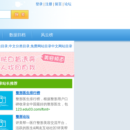
登录
|
注册
|
留言
|
论坛
数据归档
风云榜
类目录
,
中文分类目录
,
免费网站目录
中文网站目录
录站长推荐
整形医生排行榜
整形医生排行榜，根据整形用户口
碑收录全中国最好的整形医生，包
括不限于整形外科医生、微整形医
123.edu03.com//font>
生、鼻子整形医生、眼睛整形医
整形论坛
生、吸脂整形医生、修复整形医
评美帮—医疗整形美容交流平台，
生。
活跃的医生&网友互动社区!评美帮