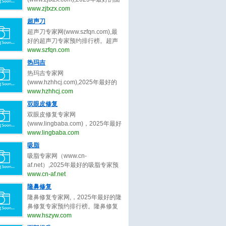
bianmei0528。脂肪填充（自体脂
并提升女性自信‌。隆胸的‌医学范
部年轻化专家预约排行榜。面部年
www.zjtxzx.com
肪移植）是一种通过将自身脂肪组
畴‌：隆胸属于医美手术，隆胸主要
轻化专家网，提供,杨俊,陈兵,黄寅
超声刀
织移植到需要填充的部位，以达到
针对乳房发育不良、扁平或松弛下
守,祝东升,袁强,张余光,朱自刚,田永
塑形、修复凹陷或改善外观的美容
超声刀专家网(www.szfqn.com),最
垂等问题，通过植入假体或移植自
成,卢丙仑,蒋松林等关于面部年轻化
手术。脂肪填充是一种利用自体脂
好的超声刀专家预约排行榜。超声
体组织实现胸部形态优化‌。‌隆胸目
的专家和信息。预约咨询微信：
肪移植技术，将身体其他部位（如
刀专家网，提供,常毅,汪文娟,杨芷,
www.szfqn.com
的‌：隆胸可以改善身体比例，增强
bianmei0528。面部年轻化是一种
腹部、大腿、臀部）的脂肪抽取、
肖阳,张志宇,张静,侯明波,徐鹏2,刘
女性特征，满足心理及社交需
热玛吉
通过手术或非手术手段改善面部松
处理后，注射到需要填充的部位
滢,齐书梅等关于超声刀的专家和信
求‌。
弛、下垂等问题，使面部轮廓更加
热玛吉专家网
（如面部、胸部、臀部等），以改
息。预约咨询微信：
紧致、年轻化的美容技术。它主要
(www.hzhhcj.com),2025年最好的
善形态、增加体积或修复缺损。脂
bianmei0528。超声刀是一种利用
针对因年龄增长、胶原蛋白流失、
热玛吉专家预约排行榜。热玛吉专
www.hzhhcj.com
肪填充的手术过程为：脂肪提取、
超声波能量进行手术治疗的设备，
脂肪移位等原因导致的面部皮肤松
家网，提供,王恒1,徐宇红,谢活生,夏
脂肪处理、脂肪注射。脂肪填充存
双眼皮修复
它在医疗领域有广泛的应用。超声
弛、皱纹、下垂等衰老特征。面部
文豪,郑丹宁,王晓刚,米杰,齐文章,朱
活率不稳定：部分脂肪细胞可能无
刀，全称为超声切割止血刀，是一
双眼皮修复专家网
年轻化的常见方法包括：手术类面
自刚,牟北平等关于热玛吉的专家和
法存活，需要多次手术以达到理想
种利用超声波的高频振动来切割和
(www.lingbaba.com)，2025年最好
部年轻化（面部提拉术、SMAS筋
信息。预约咨询微信：
效果。
凝固人体组织的医疗器械。超声刀
的双眼皮修复专家预约排行榜。双
www.lingbaba.com
膜提升术、小切口面部年轻化）和
bianmei0528。热玛吉是一种利用
通过将电能转换为超声波能量，利
眼皮修复专家网，提供曾翾,张园园,
非手术类面部年轻化（注射填充提
吸脂
射频技术进行皮肤紧致和抗衰老的
用超声波的热效应、空化效应和机
张诗若,徐一波,杨晨光,杜园园,沈国
升、埋线提升、射频紧肤术、超声
非侵入性美容治疗方法。热玛吉通
吸脂专家网（www.cn-
械效应，实现对组织的切割、凝固
雄,史迎军,白永辉,李冉,冷静,田怡,刘
提拉）。
过高射频能量作用于皮肤深层，刺
af.net）,2025年最好的吸脂专家预
和止血。
平,陈勇,余东,周瑜,俞惠忠,张楚,李
激胶原蛋白的收缩和再生，从而达
约排行榜。吸脂专家网，提供顾云
www.cn-af.net
勇,郑小红,王晓峰,王恒,王维,佀同帅,
到紧致肌肤、减少皱纹的效果。热
鹏,李发成,曹卫刚,齐越,王春虎,李小
隆鼻修复
徐晓斐,王衡健,陈小剑,王振军,刘志
玛吉的工作原理基于射频技术。在
旦,冯斌,任学会,王东,王志强,王明利,
刚,孟明星,杨蓉,王香平,敖健飞,师丽
隆鼻修复专家网,，2025年最好的隆
治疗过程中，热玛吉设备会发出特
刘冲,王阳,许占群,袁玉坤,乔爱军,马
丽,吴焱秋,李燕,张颖,张冰洁,常冬青,
鼻修复专家预约排行榜。隆鼻修复
定频率的射频能量，穿透皮肤表
梅生,李春财,程辰,田其,万晓楠,齐文
金鑫,王世勇,彭青和,刘晓伟,隋长清,
专家网，提供,韩加送,戴传昌,魏皎,
www.hszyw.com
层，到达皮肤深层组织。当射频能
章,汪新伟,翟爽,吕倩雯,陈元良,孙笛,
靳小雷,孔宇,杨丽,田国静,滕彦,林靖,
李圣利,韩嘉毅,李健,范锴,高顺福,刘