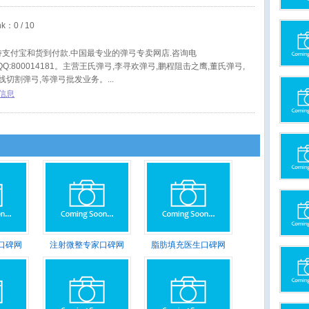
nk：
0
/ 10
持支付宝和货到付款.中国最专业的弹弓专卖网店.咨询电
0。QQ:800014181。主营王氏弹弓,李寻欢弹弓,鹏程阻击之鹰,董氏弹弓,
线切割弹弓,等弹弓批发业务。
信息
口碑网
注射微整专家口碑网
脂肪填充医生口碑网