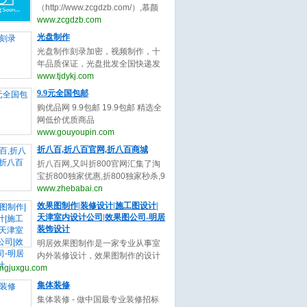
与收录,您可以自助申请加入我们获
（http://www.zcgdzb.com/）,慕颜
取免费的优质外链，获取高质量的
整形网提供整形最新最全资讯。双
www.zcgdzb.com
自然流量，还等什么赶快加入自动
眼皮谁最好？中国十大隆鼻专家都
光盘制作
秒收录吧！
有谁？眼修复（双眼皮修复）谁厉
光盘制作刻录加密，视频制作，十
害？隆鼻修复谁厉害？隆鼻医生谁
年品质保证，光盘批发全国快递发
最好？脂肪填充找哪个专家呢？不
货，光盘厂直接供货，质优价廉，
www.tjdykj.com
懂的整形问题和医生了解。上慕颜
交货期快,24小时热
9.9元全国包邮
整形预约网。
线:13512834525（www.tjdykj.com）
购优品网 9.9包邮 19.9包邮 精选全
网低价优质商品
（www.gouyoupin.com）
www.gouyoupin.com
折八百,折八百官网,折八百商城
折八百网,又叫折800官网汇集了淘
宝折800独家优惠,折800独家秒杀,9
块9元包邮,折800报名信息大全，是
www.zhebabai.cn
网购用户的首选省钱导购资讯网站!
效果图制作|装修设计|施工图设计|
（www.zhebabai.cn）
天津室内设计公司|效果图公司-明居
装饰设计
明居效果图制作是一家专业从事室
内外装修设计，效果图制作的设计
ngjuxgu.com
团队，专业的细分，专业的服务，
为您提供24小时咨询服务。
集体装修
(www.mingjuxgu.com)
集体装修 - 做中国最专业装修招标