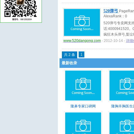
520弹弓
PageRa
AlexaRank：
0
520弹弓专卖网支
话:400094152
疯狂木头弹弓,梨尘
www.520dangong.com
- 2012-10-14 -
详细
1
共 2 条
最新收录
隆鼻专家口碑网
隆胸丰胸医生