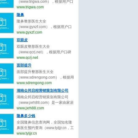
为客户服务公平公正原则，为整形
（www.trigwa.com），根据用户口
整形医生、广州隆胸整形医生、成
客户求美决策推荐最好的吸脂整形
碑收录全中国最好的脸部整形医
www.trigwa.com
都隆胸整形医生、武汉隆胸整形医
医生。
生，包括不限于脸部整形外科医
隆鼻
生、西安隆胸整形、郑州隆胸整
生、脸部微整形医生、鼻子整形医
形。隆胸整形医生大全，秉承为客
隆鼻整形医生大全
生、眼睛整形医生、吸脂整形医
户服务公平公正原则，为整形客户
（www.gyxzf.com），根据用户口
生、修复整形医生、北京脸部整形
求美决策推荐最好的隆胸整形医
碑收录全中国最好的隆鼻整形医
www.gyxzf.com
医生、上海脸部整形医生、广州脸
生。
生，包括不限于隆鼻整形外科医
双眼皮
部整形医生、成都脸部整形医生、
生、隆鼻微整形医生、鼻子整形医
武汉脸部整形医生、西安脸部整
双眼皮整形医生大全
生、眼睛整形医生、吸脂整形医
形、郑州脸部整形。脸部整形医生
（www.qcrj.net），根据用户口碑
生、修复整形医生、北京整形医
大全，秉承为客户服务公平公正原
收录全中国最好的整形医生，包括
www.qcrj.net
生、上海整形医生、广州整形医
则，为整形客户求美决策推荐最好
不限于整形外科医生、微整形医
面部提升
生、成都整形医生、武汉整形医
的脸部整形医生。
生、鼻子整形医生、眼睛整形医
生。整形医生大全，秉承为客户服
面部提升整形医生大全
生、修复双眼皮整形医生、北京双
务公平公正原则，为整形客户求美
（www.sdrengong.com），根据用
眼皮整形医生、上海双眼皮整形医
决策推荐最好的隆鼻整形医生。
户口碑收录全中国最好的面部提升
www.sdrengong.com
生、广州双眼皮整形医生、成都双
整形医生，包括不限于面部提升整
湖南众邦启程营销策划有限公司
眼皮整形医生、武汉双眼皮整形医
形外科医生、面部提升微整形医
生。双眼皮整形医生大全，秉承为
湖南众邦启程营销策划有限公司
生、修复提升整形医生、北京面部
客户服务公平公正原则，为整形客
（www.jxrh88.com）是一家由家居
提升整形医生、上海面部提升整形
户求美决策推荐最好的双眼皮整形
行业精英共同打造的商业智慧平台,
www.jxrh88.com
医生、广州面部提升整形医生、成
医生。
集策划咨询、 教育培训、 执行落
隆鼻多少钱
都面部提升整形医生、武汉面部提
地、 网络科技服务为一体， 以“工
升整形医生、西安面部提升整形、
全国隆鼻信息查询网，全国知名隆
匠精神 - 工匠品质” 为核心理念，不
郑州面部提升整形。面部提升整形
鼻医生预约查询（www.tyljjr.cn，工
到4年时间， 为国内万余客户提升
医生大全，秉承为客户服务公平公
信部备案号：晋ICP备13005452
www.tyljjr.cn
品牌价值， 创造销售奇迹， 2021