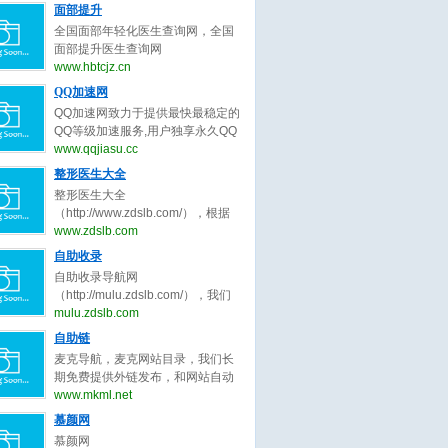
正原则，为整形客户求美决策推荐
号）。全国隆鼻信息查询网系统提
面部提升
年销售业绩达成冲刺目标7.5亿。
最好的面部提升整形医生。
供全国隆鼻,线雕隆鼻,隆鼻手术,隆
公司自创立至今， 一直扎根于家居
全国面部年轻化医生查询网，全国
鼻多少钱,玻尿酸隆鼻,耳软骨隆鼻,
建材细分领域， 以执行为王、落地
面部提升医生查询网
假体隆鼻,硅胶隆鼻,隆鼻哪种好,隆
为王、 结果为王的宗旨， 精耕细作
（www.hbtcjz.cn，工信部备案号：
www.hbtcjz.cn
鼻价格,隆鼻、隆鼻修复医生等知名
精益求精。
鄂ICP备2020017337号），面部年
QQ加速网
口碑专家预约查询。了解隆鼻,线雕
轻化医生预约查询。全国面部整形
隆鼻,隆鼻手术,隆鼻多少钱,玻尿酸
QQ加速网致力于提供最快最稳定的
医生查询系统提供全国面部提升,面
隆鼻,耳软骨隆鼻,假体隆鼻,硅胶隆
QQ等级加速服务,用户独享永久QQ
部拉皮,面部除皱,面部线雕,面部年
鼻,隆鼻哪种好,隆鼻价格,隆鼻、隆
等级代练，拥有最全面的QQ代挂、
www.qqjiasu.cc
轻化,面部整形医生等知名口碑专家
鼻修复、隆鼻整形医生预约就上隆
等级计算、代理开通、代挂网搭
整形医生大全
预约查询。了解面部提升,面部拉皮,
鼻信息查询网。
建、QQ加速助手免费下载等功能，
面部除皱,面部线雕,面部年轻化，面
整形医生大全
让海量用户快速提升QQ等级!
部整形医生预约就上面部医生查询
（http://www.zdslb.com/），根据
网。
用户口碑收录全中国最好的整形医
www.zdslb.com
生，包括不限于整形外科医生、微
自助收录
整形医生、鼻子整形医生、眼睛整
自助收录导航网
形医生、吸脂整形医生、修复整形
（http://mulu.zdslb.com/），我们
医生、北京整形医生、上海整形医
长期免费提供外链发布，和网站自
mulu.zdslb.com
生、广州整形医生、成都整形医
动秒收录服务，根据网站点击来路
自助链
生、武汉整形医生。整形医生大
自动排名第一位，欢迎和本站自助
全，秉承为客户服务公平公正原
麦克导航，麦克网站目录，我们长
交换友情链接，快速增加网站的外
则，为整形客户求美决策推荐最好
期免费提供外链发布，和网站自动
链与收录,您可以自助申请加入我们
的整形医生。
秒收录服务，根据网站点击来路自
www.mkml.net
获取免费的优质外链，获取高质量
动排名第一位，欢迎和本站自助交
慕颜网
的自然流量，还等什么赶快加入自
换友情链接，快速增加网站的外链
动秒收录吧！
慕颜网