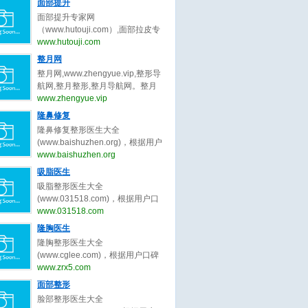
量被组织中的水分子吸收后，会产
面部提升
曹孟君,冷冰,秦冬,龙成,刘玉钊,汪新
张大艳,韩勋,王岩,卢建建,金云波,顾
波,陈付国,李章,张勍枫,范荣杰,徐丽
生热量，导致胶原蛋白纤维收缩，
伟,张超,刘靖涛,李建锐,胡守舵,孙波,
面部提升专家网
斌,高寿松,范海燕,林威,潘贰,陈芝,张
娟,任东,曲妙轩,葛志鑫,张龙,李保锴,
并刺激新的胶原蛋白生成。
盛玲玲,金洪尧,马桂娥,王维新,刘李
（www.hutouji.com）,面部拉皮专
娇娇,方涛,秦小惠,何洁,楼善叶,武文
李信峰,向宏伟,李劲良,李长富,巫文
娜,郑岩,王乡宁,卢九宁,黄云福,李胜
家网,脸部除皱专家网，2025年最好
www.hutouji.com
蕾,刘学源,阮庆玲,李光琴,冯传波,赵
云,刘彦军,宫风勇,洪春,杜轶男,汪垟,
旭,王勇,李增辉,卢新蕾,张荣明,刘彦
的面部提升专家预约排行榜。面部
成利,朱迪,张小川,刘辅容等关于双
整月网
徐利刚,汪云锋,王英勇,王旭彬,陈倩,
龙,詹炜卿,梁红伟,陈兵,张涛,唐亮,于
提升专家网，提供脸部拉皮,面部拉
眼皮修复的专家和信息。预约咨询
赵士俊,王杰,李理,陈超群,叶子荣,柴
整月网,www.zhengyue.vip,整形导
冬梅,鲁峰,刘杰伟,闫爱跃等关于吸
皮,脸部除皱,脸部拉皮专家,面部拉
微信：bianmei0528。
军,项昌峰,陈杰,李安平,孙前磊,陶俊,
航网,整月整形,整月导航网。整月
脂的专家和信息。预约咨询微信：
皮专家,脸部除皱专家,柳民熙,穆宝
龚涛,高山,曾高,安阳,路会,张辉,周
网，整月整形导航网_收集全国最好
www.zhengyue.vip
bianmei0528。
安,黄寅守,杜太超,张海明,祝东升,袁
柯,牛勇敢,王艇,倪云志,韩国栋,冯雁
的整形美容网站。
隆鼻修复
强,杨大平,王乙立,金云波,卢丙仑,王
平,王欢,尤建军,胡俊峰,夏正义,李青
召东,王冀耕,倪峰,蒋松林等关于面
隆鼻修复整形医生大全
峰,罗汇东,张洪波,毕胜,王天国,曹芳,
部提升的专家和信息。预约咨询微
(www.baishuzhen.org)，根据用户
王会勇,李文峰,刘志刚,朱灿,李希军,
信：bianmei0528。
口碑收录全中国最好的隆鼻修复整
www.baishuzhen.org
周仪,江宝华,廖连平,贾德渊,范飞,李
形医生，包括不限于隆鼻修复整形
爱林,王先成,李东,徐航,王军,欧阳春,
吸脂医生
外科医生、隆鼻修复微整形医生、
戴婷婷,曾斌,吴玉家,梁晓健,潘峰等
吸脂整形医生大全
修复隆鼻整形医生、北京隆鼻修复
关于隆鼻修复的专家和信息。预约
(www.031518.com)，根据用户口
整形医生、上海隆鼻修复整形医
咨询微信：bianmei0528。
碑收录全中国最好的吸脂整形医
www.031518.com
生、广州隆鼻修复整形医生、成都
生，包括不限于吸脂整形外科医
隆胸医生
隆鼻修复整形医生、武汉隆鼻修复
生、吸脂微整形医生、修复吸脂整
整形医生、西安隆鼻修复整形、郑
隆胸整形医生大全
形医生、北京吸脂整形医生、上海
州隆鼻修复整形。隆鼻修复整形医
(www.cglee.com)，根据用户口碑
吸脂整形医生、广州吸脂整形医
生大全，秉承为客户服务公平公正
收录全中国最好的隆胸整形医生，
www.zrx5.com
生、成都吸脂整形医生、武汉吸脂
原则，为整形客户求美决策推荐最
包括不限于隆胸整形外科医生、隆
面部整形
整形医生、西安吸脂整形、郑州吸
好的隆鼻修复整形医生。
胸微整形医生、修复隆胸整形医
脂整形。吸脂整形医生大全，秉承
脸部整形医生大全
生、北京隆胸整形医生、上海隆胸