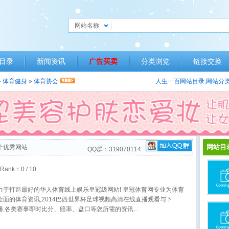
网站名称
目录
新闻资讯
广告买卖
分类浏览
链接交换
»
体育健身
»
体育协会
人生一百网站目录
,
网站分
网站目
个优秀网站
QQ群：319070114
eRank：
0
/ 10
力于打造最好的华人体育线上娱乐皇冠级网站! 皇冠体育网专业为体育
面的体育资讯,2014巴西世界杯足球视频高清在线直播观看与下
直播,各类赛事即时比分、赔率、盘口等您所需的资讯