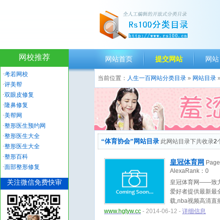
网校推荐
网站首页
提交网站
网站
·
考若网校
当前位置：
人生一百网站分类目录
»
网站目录
·
评美帮
·
双眼皮修复
·
隆鼻修复
·
美帮网
·
整形医生预约网
·
整形医生大全
“体育协会”网站目录
此网站目录下共收录
2
·
整形医生大全
·
整形百科
皇冠体育网
Pag
·
面部整形修复
AlexaRank：
0
关注微信免费快审
皇冠体育网——致
爱好者提供最新最全
载,nba视频高清
www.hgtyw.cc
- 2014-06-12 -
详细信息