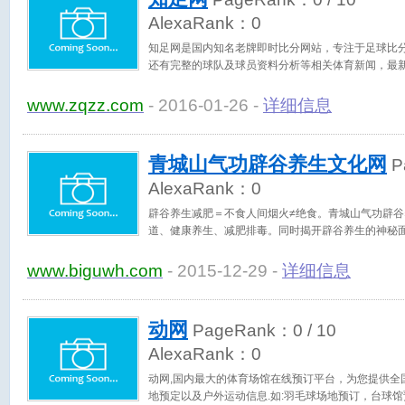
AlexaRank：
0
知足网是国内知名老牌即时比分网站，专注于足球比
还有完整的球队及球员资料分析等相关体育新闻，最
www.zqzz.com
- 2016-01-26 -
详细信息
青城山气功辟谷养生文化网
P
AlexaRank：
0
辟谷养生减肥＝不食人间烟火≠绝食。青城山气功辟
道、健康养生、减肥排毒。同时揭开辟谷养生的神秘
www.biguwh.com
- 2015-12-29 -
详细信息
动网
PageRank：
0
/ 10
AlexaRank：
0
动网,国内最大的体育场馆在线预订平台，为您提供全
地预定以及户外运动信息.如:羽毛球场地预订，台球