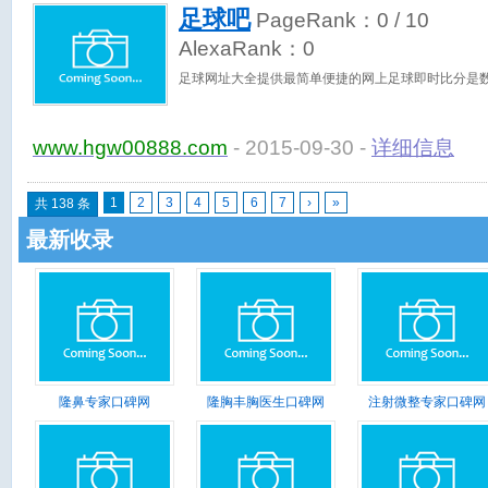
足球吧
PageRank：
0
/ 10
AlexaRank：
0
足球网址大全提供最简单便捷的网上足球即时比分是
www.hgw00888.com
- 2015-09-30 -
详细信息
1
2
3
4
5
6
7
›
»
共 138 条
最新收录
隆鼻专家口碑网
隆胸丰胸医生口碑网
注射微整专家口碑网