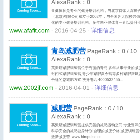
AlexaRank：
0
亚健体育是专业的健身培训机构，与北京首体大深度合
（北京)有限公司成立于2002年，与全国各大院校强
化的专业健身培训机构。多年来亚健体育一直以提升亚
健体育依托国际化的师资团队、创新前沿的专业课程
www.afafit.com
- 2016-04-25 -
详细信息
身市场的紧密结合，打造亚太地区最专业、最系统化
青岛减肥营
PageRank：
0
/ 10
AlexaRank：
0
英派斯减肥训练营位于秀丽的青岛,多年从事专业的减
封闭式减肥训练营,青少年减肥夏令营等多种减肥营班
合适的您减肥方式.瘦身电话:4000532455
www.2002jf.com
- 2016-04-01 -
详细信息
减肥营
PageRank：
0
/ 10
AlexaRank：
0
英派斯减肥训练营提供完善的减肥运动空间,专业资深
科学安全的减肥健身计划,合理的减肥价格,减肥训练营
派斯减肥营. www.himpulse.cn