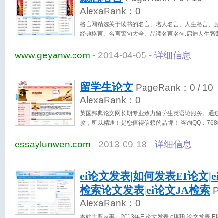
AlexaRank：
0
格言网精选关于读书的名言、名人名言、人生格言、
经典格言、名言警句大全。品读名言名句,启迪人生智
www.geyanw.com
- 2014-04-05 -
详细信息
留学生论文
PageRank：
0
/ 10
AlexaRank：
0
英国邦典论文网长期专业致力留学生英语论服务。通过率
攻，所以精通！是您值得信赖的品牌！ 咨询QQ：7680
essaylunwen.com
- 2013-09-18 -
详细信息
ei论文发表|如何发表EI论文|e
检索论文发表|ei论文JA检索
P
AlexaRank：
0
本站主要从事：2013年EI论文发表,ei期刊论文发表,E