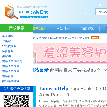
网站名
网校推荐
网站首页
提交网站
网站目录
新闻资讯
·
考若网校
当前位置：
人生一百网站分类目录
»
网站目录
»
教育培训
»
论文课件
·
评美帮
·
双眼皮修复
·
隆鼻修复
·
美帮网
·
整形医生预约网
·
整形医生大全
“论文课件”网站目录
此网站目录下共收录
86
个
Q
·
整形医生大全
优秀网站
·
整形百科
·
面部整形修复
LunwenHelp
PageRank：
0
/ 1
关注微信免费快审
AlexaRank：
0
LunwenHelp是一个提供全方位学术支持和帮助的
优质教育资源，致力于不断提升海外学子的全球竞争力。L