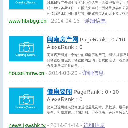
河北日报广告部承接各种证件遗失、丢失登报声明，
明；单位各类证件、证照丢失声明；另外承接各种公
宣传力度比起同行业的其他纸媒有过之而无不及，报
可靠的新闻公信度，使得河北日报深得民心。河北日
www.hbrbgg.cn
- 2014-04-16 -
详细信息
来，不断推出大型活动，策划系列公益广告，深得客
息就在这里，欢迎垂询！
闽南房产网
PageRank：
0
/ 10
AlexaRank：
0
闽南房产网是一个专业的闽南房地产门户网站,提供及
州楼盘折扣信息，楼盘团购活动，看房团活动，看泉州
布泉州房屋租售信息。
house.mnw.cn
- 2014-03-26 -
详细信息
健康要闻
PageRank：
0
/ 10
AlexaRank：
0
健康卫视网健康要闻频道报道最及时、最权威、最具
安全、权威发布、科研新知、行业动态、医疗事故等
news.jkwshk.tv
- 2014-01-14 -
详细信息