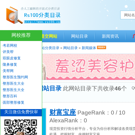
网站名
网校推荐
网站首页
提交网站
网站目录
新闻资讯
·
考若网校
当前位置：
人生一百网站分类目录
»
网站目录
»
新闻媒体
·
评美帮
·
双眼皮修复
·
隆鼻修复
·
美帮网
·
整形医生预约网
·
整形医生大全
“新闻媒体”网站目录
此网站目录下共收录
46
个
Q
·
整形医生大全
优秀网站
·
整形百科
·
面部整形修复
财富宝座
关注微信免费快审
PageRank：
0
/ 10
AlexaRank：
0
现货投资行情分析平台，专业为你分析和解读各类现
机遇，把握财富，坐拥财富宝座。