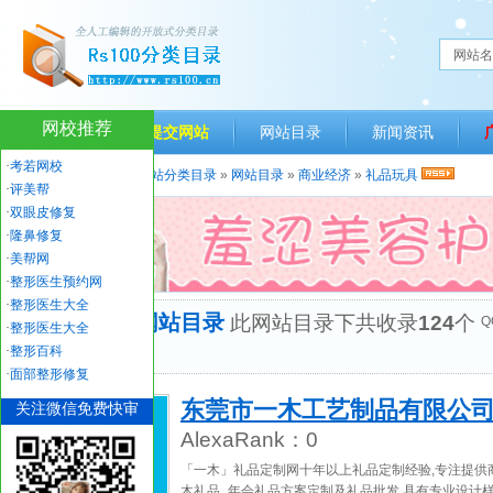
网站名
网校推荐
网站首页
提交网站
网站目录
新闻资讯
·
考若网校
当前位置：
人生一百网站分类目录
»
网站目录
»
商业经济
»
礼品玩具
·
评美帮
·
双眼皮修复
·
隆鼻修复
·
美帮网
·
整形医生预约网
·
整形医生大全
“礼品玩具”网站目录
此网站目录下共收录
124
个
Q
·
整形医生大全
优秀网站
·
整形百科
·
面部整形修复
东莞市一木工艺制品有限公
关注微信免费快审
AlexaRank：
0
「一木」礼品定制网十年以上礼品定制经验,专注提供
木礼品_年会礼品方案定制及礼品批发,具有专业设计样品