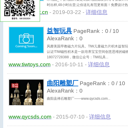
时出样,48小时出货,让你送礼有范更有面！免费设计
400_0769_180,13723531970
www.yimugift.cn
- 2019-03-22 -
详细信息
益智玩具
PageRank：
0
/ 10
AlexaRank：
0
风靡美国早教磁力片玩具。TIW儿童磁力片积木益智
认证!TIW磁性积木是一款培养宝宝空间创意思维的磁
18072728388，微信公众号：TIW玩具
www.tiwtoys.com
- 2016-10-11 -
详细信息
曲阳雕塑厂
PageRank：
0
/ 10
AlexaRank：
0
曲阳县禅石雕塑厂——www.qycsds.com
www.qycsds.com
- 2015-07-10 -
详细信息