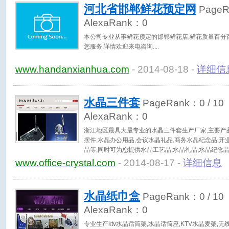
河北省邯郸鲜花预定网
Page
AlexaRank：
0
本公司专业从事鲜花预定的邯郸鲜花店,鲜花质量百分百
您服务,详情欢迎来电咨询.
www.handanxianhua.com
- 2014-08-18 -
详细信
水晶三件套
PageRank：
0
/ 10
AlexaRank：
0
浙江地区最具大最专业的水晶三件套生产厂家,主要产品
摆件,水晶办公用品,会议水晶礼品,商务水晶纪念品,
品等,同时可为您提供水晶工艺品,水晶礼品,水晶纪念品
快！（www.office-crystal.com）
www.office-crystal.com
- 2014-08-17 -
详细信息
水晶纸巾盒
PageRank：
0
/ 10
AlexaRank：
0
专业生产ktv水晶话筒架,水晶话筒座,KTV水晶麦架,