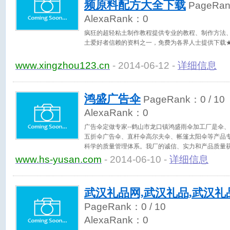
频原料配方大全下载
PageRa
AlexaRank：
0
疯狂的超轻粘土制作教程提供专业的教程、制作方法
土爱好者信赖的资料之一，免费为各界人士提供下载
www.xingzhou123.cn
- 2014-06-12 -
详细信息
鸿盛广告伞
PageRank：
0
/ 10
AlexaRank：
0
广告伞定做专家--鹤山市龙口镇鸿盛雨伞加工厂是伞
五折伞广告伞、直杆伞高尔夫伞、帐篷太阳伞等产品
科学的质量管理体系。我厂的诚信、实力和产品质量
的企业，是经国家相关部门批准注册的企业。欢迎各
www.hs-yusan.com
- 2014-06-10 -
详细信息
谈。主营广告伞、礼品伞、帐篷、太阳伞，我厂是位
区的伞厂。 品种包括：拱门、立柱、直柄直骨伞、弯
伞；二、三、四、五折伞、酒瓶伞、铅笔伞、水壶伞
武汉礼品网,武汉礼品,武汉礼
夫伞、旋转伞、太阳伞、木架伞、休闲亭；帐篷。 本
发、设计、制版、印刷、制造等各方面专业人才，一如
PageRank：
0
/ 10
证"的宗旨，为客户提供全方位一条龙服务。目前正进
AlexaRank：
0
战。 http://www.hs-yusan.com