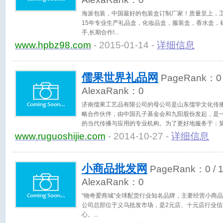
海派包装，中国最好的包装盒订制厂家！质量至上，
15年专业生产礼品盒，化妆品盒，服装盒，香水盒，
手,长期合作!
www.hpbz98.com
- 2015-01-14 -
详细信息
儒果世界礼品网
PageRank：
0
AlexaRank：
0
济南儒果工艺品有限公司的母公司是山东儒学文化传
略合作伙伴，由中国孔子基金会和九阳股份发起，是
的当代传播与应用的专业机构。为了更好地服务于：
编辑与运营；文化礼品开发与营销；国学新媒体等，自2
www.ruguoshijie.com
- 2014-10-27 -
详细信息
工艺品有限公司。 部分服务案例： 1：建设银行
施。 2：山东省立医院“医患论语”普及工程策划与
学大讲堂”组织实施。 4：系列“国学社区”策划
小商品批发网
PageRank：
0
/ 
制（“太极和合”儒家玉青瓷茶具、礼品装中英文《
行线装《论语意解》
AlexaRank：
0
“物奇爱商城”全球配货行业知名品牌，主要经营小商品
公司总部位于义乌批发市场，是2元店、十元店行业
心。