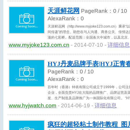
天涯鲜花网
PageRank：
0
/ 10
AlexaRank：
0
天涯鲜花网（http://www.myjoke123.com.c
间传递”的理念。助您在与人沟通、商务公关、传情达
漫的七彩桥。配送范围：全国各大中城市，以及北京
等城市的郊区下属区县等同行无法配送的区域，真正
www.myjoke123.com.cn
- 2014-07-10 -
详细信息
递！2~6小时送达,是我们的效率！ 为了控制商品的
基地、当地鲜花基地和园艺场建立了良好的合作关系
订购速递联盟。在严格保证产品质量的同时，减少鲜
HYJ丹麦品牌手表|HYJ正青
无论您身处何地，无论您身在何时，天涯鲜花网都会
鼠标，您的爱，您的情感将会穿越时空、跨越地域，
PageRank：
0
/ 10
边。 因为网络，亲人、朋友之间的距离拉得更近。因
AlexaRank：
0
的情感传递的更快、更好。相信我们，我们可以做的
更好……
百年时（香港）钟表有限公司成立于1999年，公司注
企业，全面负责HYJ在大陆的品牌推广、品牌运营及
发、生产制造及品牌推广为一体国际化有限公司。 “HYJ
是“Happy”，“Youth”和“Joy”的简写，寓意为快乐
www.hyjwatch.com
- 2014-06-19 -
详细信息
队进驻中国大陆，秉承时尚、高品质为核心，以产品
体验表达对生命的深刻体察。
疯狂的超轻粘土制作教程_图