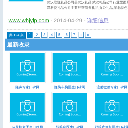
武汉君悦礼品公司是武汉礼品,武汉礼品公司行业里面最
汉君悦礼品公司主要经营商务礼品,办公礼品,湖北特色
www.whjylp.com
- 2014-04-29 -
详细信息
1
2
3
4
5
6
7
›
»
共 124 条
最新收录
隆鼻专家口碑网
隆胸丰胸医生口碑网
注射微整专家口碑网
皮肤抗衰医生口碑网
双眼皮医生口碑网
双眼皮修复医生口碑