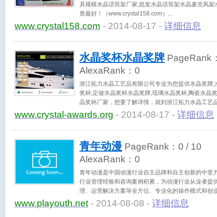
具规模水晶话筒架厂家,批发水晶话筒架水晶麦克风架水
质最好！（www.crystal158.com）
www.crystal158.com
- 2014-08-17 -
详细信息
水晶奖杯水晶奖牌
PageRank
AlexaRank：
0
浙江拓力水晶工艺品有限公司专业为您提供水晶奖牌,水
奖杯,定做水晶奖杯水晶奖牌,琉璃水晶奖杯,陶瓷水晶
晶奖杯厂家，想要了解详情，就到浙江拓力水晶工艺品有限公
awards.org）
www.crystal-awards.org
- 2014-08-17 -
详细信息
青年动漫
PageRank：
0
/ 10
AlexaRank：
0
青年动漫是中国动漫行业自主品牌和自主创新的中坚
行业管理经验和咨询案例积累，为动漫行业从业者提
理、运营解决方案等全方位、专业化的操作模式和创
www.playouth.net
- 2014-08-08 -
详细信息