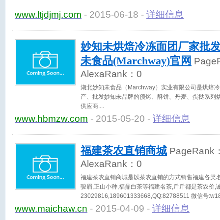
www.ltjdjmj.com
- 2015-06-18 -
详细信息
妙知未烘焙冷冻面团厂家批发
未食品(Marchway)官网
Page
AlexaRank：
0
湖北妙知未食品（Marchway）实业有限公司是烘焙
产、批发妙知未品牌的预烤、酥饼、丹麦、蛋挞系列烘
供应商.
www.hbmzw.com
- 2015-05-20 -
详细信息
福建茶农直销商城
PageRank
AlexaRank：
0
福建茶农直销商城是以茶农直销的方式销售福建各类名茶
骏眉,正山小种,福鼎白茶等福建名茶,斤斤都是茶农价,诚信
23029816,189601333668,QQ:82788511 微信
都是骗子,谨防上当受骗
www.maichaw.cn
- 2015-04-09 -
详细信息