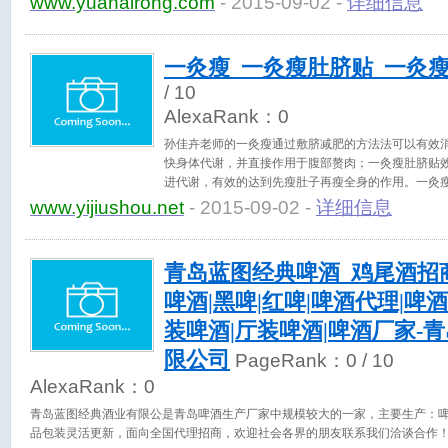
www.yuanairong.com
- 2015-09-02 -
详细信息
一灸瘦_一灸瘦肚脐贴_一灸
/ 10
AlexaRank：
0
孙佳卉老师的一灸瘦通过敷脐减肥的方法法可以有效
快身体代谢，并直接作用于腹部赘肉；一灸瘦肚脐贴
进代谢，有效的达到先瘦肚子再瘦全身的作用。一灸
www.yijiushou.net
- 2015-09-02 -
详细信息
青岛蓝图经典啤酒_鸡尾酒招
啤酒|黑啤|红啤|啤酒代理|啤
装啤酒|厅装啤酒|啤酒厂家-
限公司
PageRank：
0
/ 10
AlexaRank：
0
青岛蓝图经典酒业有限公是青岛啤酒生产厂家中规模较大的一家，主要生产：
品包装灵活更新，面向全国代理招商，欢迎社会各界的朋友联系我们洽谈合作