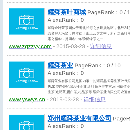
耀舜茶叶商城
PageRank：
0
/ 
AlexaRank：
0
耀舜金叶茶茶园位于粤北长寿之乡瑶族地区，北纬24度
态良好无污染，终年处于山上云雾之中，所产之茶叶
露之精华，是闻名中华珍稀绿茶之一。
www.zgzzyy.com
- 2015-03-28 -
详细信息
耀舜茶业
PageRank：
0
/ 10
AlexaRank：
0
耀舜茶业有限公司是国内唯一的耀舜品牌养生茶叶代理商
售,加盟连锁的综合性企业.金叶茶营养丰富,药用价值
生茶,减肥茶,蛋白茶,礼品茶等.耀舜茶业有限公司欢
欢迎各位爱茶人士前来洽谈,联系方式:18638539712
www.yswys.cn
- 2015-03-28 -
详细信息
郑州耀舜茶业有限公司
Page
AlexaRank：
0