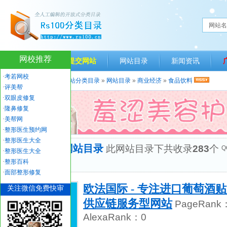
网站名
网校推荐
网站首页
提交网站
网站目录
新闻资讯
·
考若网校
当前位置：
人生一百网站分类目录
»
网站目录
»
商业经济
»
食品饮料
·
评美帮
·
双眼皮修复
·
隆鼻修复
·
美帮网
·
整形医生预约网
·
整形医生大全
“食品饮料”网站目录
此网站目录下共收录
283
个
Q
·
整形医生大全
优秀网站
·
整形百科
·
面部整形修复
欧法国际 - 专注进口葡萄酒
关注微信免费快审
供应链服务型网站
PageRank
AlexaRank：
0