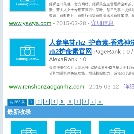
耀舜金叶茶唯一官方网站。耀舜茶业主营耀舜金叶茶
素、蓝夫人女士专用茶等养生茶叶。每日为客户提供
知识、茶叶图片、茶叶行情等茶叶资讯和茶叶加盟、
www.yswys.com
- 2015-03-28 -
详细信息
人参皂苷rh2_护命素-香港
rh2护命素官网
PageRank：
0
/
AlexaRank：
0
香港神济仁久世人参皂苷rh2护命素RH2含量大于16
节和增强机体免疫功能，增强抗瘤能力，减轻化疗后
www.renshenzaoganrh2.com
- 2015-03-12 -
详
1
2
3
4
5
6
7
8
›
»
共 283 条
最新收录