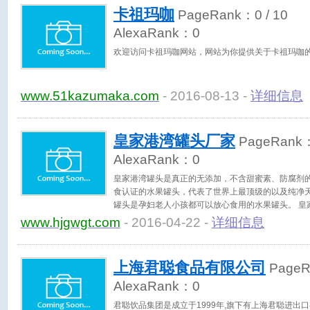
卡祖玛咖
PageRank：
0
/ 10
AlexaRank：
0
欢迎访问卡祖玛咖网站，网站为你提供关于卡祖玛咖
www.51kazumaka.com
- 2016-08-13 -
详细信息
皇家港湾罐头厂家
PageRank
AlexaRank：
0
皇家港湾罐头是真正的无添加，不含甜蜜素、防腐剂
食认证的水果罐头，代表了世界上最顶级的以及纯净
罐头是孕妇老人小孩都可以放心食用的水果罐头。 皇
铁罐，保证了在无任何的防腐剂的情况下保质期依然
www.hjgwgt.com
- 2016-04-22 -
详细信息
采用国际先进的密封高温除菌技术和真空预煮集成技
先进的国际技术！皇家港湾黄桃罐头保留了一切营养成
家港湾罐头，皇家港湾罐头如何代理请咨询皇家港湾
上海君聪食品有限公司
Page
AlexaRank：
0
君聪饮品集团是成立于1999年,旗下有上海君聪进出