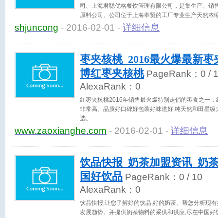
司、上海君聪优格餐饮管理有限公司，是集生产、销
原料公司。公司位于上海奉贤的工厂专业生产天然浓
米、珍珠、奶茶粉等甜品饮料烘焙业原料。其中特级君
shjuncong
- 2016-02-01 -
详细信息
特级珍珠、西米、专用糖浆、特级浓缩果汁、果酱系
外专业用户赞赏；蛋糕面包预拌粉、烘培果馅等系列专
据用户的需求，公司配合国内外多家复合式面包房、
枣夹核桃_2016最火爆最新
锁店进行专属产品研发，使用户品牌具备强大的竞争
象，创造稳定的经营利润保驾护航。 公司宗旨："质
博红枣夹核桃
PageRank：
0
/ 
诚，让顾客放心"，君聪竭诚为国内外广大用户服务，
AlexaRank：
0
力，优秀的"君聪"形象为影响力，凭着用户满意度赢
傲立于世界同行业之首！携手用户在市场中共同发展，持
红枣夹核桃2016年销售最火爆特别走俏的零食之一
63669859 传真：021-63284347 地址：上海浦东
非常高。品质好口碑好包装好味道好,纯天然和田星级
http://www.shjuncong.com/ 全国客户投诉热线：400-8
选。
www.zaoxianghe.com
- 2016-02-01 -
详细信息
饮品快报_奶茶加盟资讯_奶
国好饮品
PageRank：
0
/ 10
AlexaRank：
0
饮品快报,让您了解好的饮品,好的奶茶。帮您分析现
发展趋势。并提供奶茶物料的采供和供应,尽在中国好