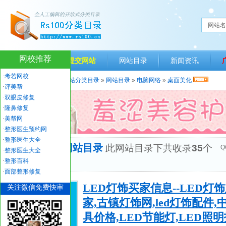
网站名
网校推荐
网站首页
提交网站
网站目录
新闻资讯
·
考若网校
当前位置：
人生一百网站分类目录
»
网站目录
»
电脑网络
»
桌面美化
·
评美帮
·
双眼皮修复
·
隆鼻修复
·
美帮网
·
整形医生预约网
·
整形医生大全
“桌面美化”网站目录
此网站目录下共收录
35
个
Q
·
整形医生大全
优秀网站
·
整形百科
·
面部整形修复
LED灯饰买家信息--LED灯
关注微信免费快审
家,古镇灯饰网,led灯饰配件,
具价格,LED节能灯,LED照明