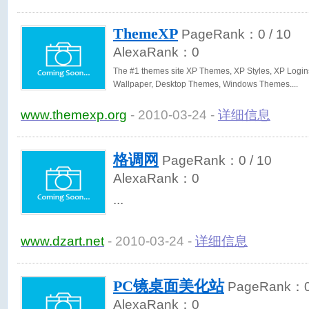
ThemeXP
PageRank：
0
/ 10
AlexaRank：
0
The #1 themes site XP Themes, XP Styles, XP Login
Wallpaper, Desktop Themes, Windows Themes.
www.themexp.org
- 2010-03-24 -
详细信息
格调网
PageRank：
0
/ 10
AlexaRank：
0
www.dzart.net
- 2010-03-24 -
详细信息
PC镜桌面美化站
PageRank：
AlexaRank：
0