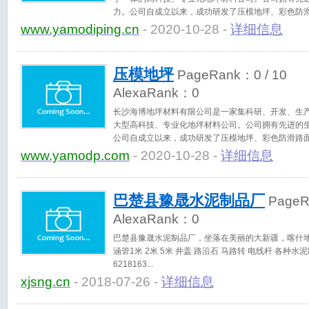
力。公司自成立以来，成功研发了压模地坪、彩色防
固化剂地坪、金刚砂耐磨地坪，混凝土修补砂浆材料
www.yamodiping.cn
- 2020-10-28 -
详细信息
的质量保证体系和完善的售后服务措施。 经过数余年
发展模式和与众不同的经营定位，公司坚持以客户为
根据不同的区域、气候特点及现场使用要求，在产品
压模地坪
PageRank：
0
/ 10
终形成完整的产品结构和独特的产品线。 海博地坪拥
于用户给定的工况要求，经科学的市场细分化，并结
AlexaRank：
0
了高标号环保材料，在满足人体健康要求的同时，更
长沙海博地坪材料有限公司是一家集科研、开发、生
产、商业场所等行业高标准、高环保及特殊要求，我
大型高科技、专业化地坪材料公司。公司拥有先进的
甚至超越您的需求。 公司秉承“以最优质的材料、高
公司自成立以来，成功研发了压模地坪、彩色防滑路
艺”旨意，愿与社会各界朋友真诚合作，共创辉煌。 
剂地坪、金刚砂耐磨地坪，混凝土修补砂浆材料等十
www.yamodp.com
- 2020-10-28 -
详细信息
理、全新的技术、优质的产品、良好的信誉、开拓进
ISO9001：2000国际质量体系认证标准施工，具
务措施。 经过数余年的市场耕耘，已形成了自己独
定位，公司坚持以客户为中心，始终关注广大客户的
巴楚县豫晟水泥制品厂
Page
及现场使用要求，在产品方面进行大胆革新和科学创
特的产品线。
AlexaRank：
0
巴楚县豫晟水泥制品厂，坐落在美丽的大新疆，喀什
涵管1米 2米 5米 井盖 路沿石 马路转 电线杆 各种水
6218163
xjsng.cn
- 2018-07-26 -
详细信息