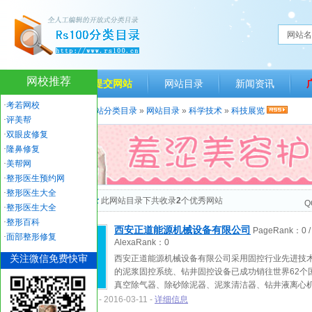
网站名
网校推荐
网站首页
提交网站
网站目录
新闻资讯
·
考若网校
当前位置：
人生一百网站分类目录
»
网站目录
»
科学技术
»
科技展览
·
评美帮
·
双眼皮修复
·
隆鼻修复
·
美帮网
·
整形医生预约网
·
整形医生大全
“科技展览”网站目录
此网站目录下共收录
2
个优秀网站
Q
·
整形医生大全
·
整形百科
西安正道能源机械设备有限公司
PageRank：
0
/
·
面部整形修复
AlexaRank：
0
关注微信免费快审
西安正道能源机械设备有限公司采用固控行业先进技
的泥浆固控系统、钻井固控设备已成功销往世界62个
真空除气器、除砂除泥器、泥浆清洁器、钻井液离心
www.zdgukong.com
- 2016-03-11 -
详细信息