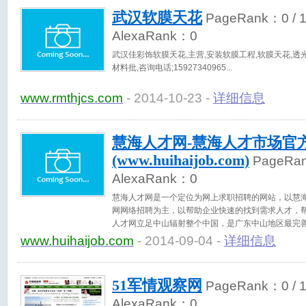
土、有机膨润土、里级膨润土、地质勘察探膨润土图
武汉软膜天花
PageRank：
0
/ 
活性白土等产品。此外我们还根据用户要求生产特殊
AlexaRank：
0
武汉佳彩饰软膜天花,主营,安装软膜工程,软膜天花,透
材料批,咨询电话;15927340965
www.rmthjcs.com
- 2014-10-23 -
详细信息
慧海人才网-慧海人才市场官
(www.huihaijob.com)
PageRa
AlexaRank：
0
慧海人才网是一个定位为网上求职招聘的网站，以慧
网网络招聘为主，以帮助企业快速的找到需求人才，
人才网立足中山辐射整个中国，是广东中山地区最完
了能更好的服务中山人民，我们将完善我们的制度让
www.huihaijob.com
- 2014-09-04 -
详细信息
51军情观察网
PageRank：
0
/ 
AlexaRank：
0