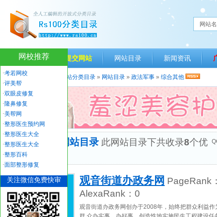
网站名
网校推荐
网站首页
提交网站
网站目录
新闻资讯
·
考若网校
当前位置：
人生一百网站分类目录
»
网站目录
»
政法军事
»
综合其他
·
评美帮
·
双眼皮修复
·
隆鼻修复
·
美帮网
·
整形医生预约网
·
整形医生大全
“综合其他”网站目录
此网站目录下共收录
8
个优
Q
·
整形医生大全
秀网站
·
整形百科
·
面部整形修复
观音街道办政务网
关注微信免费快审
PageRank
AlexaRank：
0
观音街道办政务网创办于2008年，始终把群众利益
群 众办实事、办好事，创造性地实施民生工程建设任