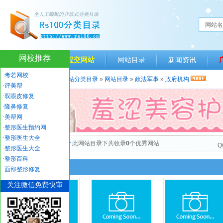
网站名
网校推荐
网站首页
提交网站
网站目录
新闻资讯
·
考若网校
当前位置：
人生一百网站分类目录
»
网站目录
»
政法军事
»
政府机构
·
评美帮
·
双眼皮修复
·
隆鼻修复
·
美帮网
·
整形医生预约网
·
整形医生大全
“政府机构”网站目录
此网站目录下共收录
0
个优秀网站
Q
·
整形医生大全
·
整形百科
最新收录
·
面部整形修复
关注微信免费快审