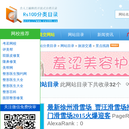
网站名
网校推荐
网站首页
提交网站
网站目录
新闻资讯
·
考若网校
当前位置：
人生一百网站分类目录
»
网站目录
»
旅游交通
»
景点线路
·
评美帮
·
双眼皮修复
·
隆鼻修复
·
美帮网
·
整形医生预约网
·
整形医生大全
“景点线路”网站目录
此网站目录下共收录
32
个
Q
·
整形医生大全
优秀网站
·
整形百科
·
面部整形修复
最新徐州滑雪场_贾汪滑雪场
关注微信免费快审
门滑雪场2015火爆迎客
Page
AlexaRank：
0