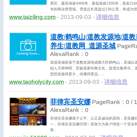
景区、最高海拔4468米，最低海拔2300米，落差21
米的商业滑雪场。雪道总长度超过136公里，将成为
www.taiziling.com
- 2013-09-03 -
详细信息
道教|鹤鸣山|道教发源地|道教
养生|道教网_道源圣城
PageR
AlexaRank：
0
道源圣城座落于道教发源地成都大邑鹤鸣山，圣城以
始人天师神明，宏扬道家经典文化，提倡太极养生、道
思想发扬得更大，传播得更远。
www.taoholycity.com
- 2013-09-03 -
详细信息
菲律宾圣安娜
PageRank：
0
/ 
AlexaRank：
0
菲律宾圣安娜基于公平、公正及诚信的原则，圣安娜
一，菲律宾圣安娜代理一直致力为客户缔造一个安全和
客