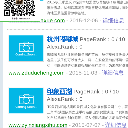
2015冬天哪里玩？徐州本地滑雪场尽情嗨！徐州泉
家滑雪场。徐州后花园贾汪滑雪场远离城市喧哗，同
海地区最佳滑雪教学基地。
www.0516huaxue.com
- 2015-12-06 -
详细信息
杭州嘟嘟城
PageRank：
0
/ 10
AlexaRank：
0
嘟嘟城儿童职业体验馆是国内首家、场馆规模亚洲最
这里，孩子们可以像大人一样，在安全互动的环境中
动，理解通过劳动取得报酬的生存道理，为未来的健
基础 在“嘟嘟城”，孩子们可以尽情选择自己理想中
www.zduducheng.com
- 2015-11-03 -
详细信息
学家、记者、医生、机长、设计师、主播、驾驶员、
们未来的梦想！
印象西湖
PageRank：
0
/ 10
AlexaRank：
0
“印象西湖”是杭州印象西湖文化发展有限公司主办，
三角”导演团队再次连手打造的山水实景演出。“印象
的自然风光为创作源泉，深入挖掘杭州的古老民间传
性元素得意重现，同时借助高科技手法再造“西湖雨”
www.zyinxiangxihu.com
- 2015-07-07 -
详细信息