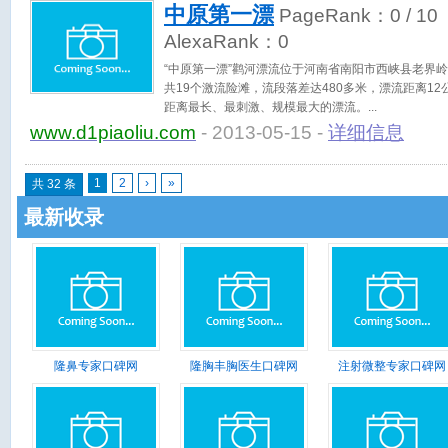
中原第一漂
PageRank：
0
/ 10
AlexaRank：
0
“中原第一漂”鹳河漂流位于河南省南阳市西峡县老界
共19个激流险滩，流段落差达480多米，漂流距离1
距离最长、最刺激、规模最大的漂流。
www.d1piaoliu.com
- 2013-05-15 -
详细信息
1
2
›
»
共 32 条
最新收录
隆鼻专家口碑网
隆胸丰胸医生口碑网
注射微整专家口碑网