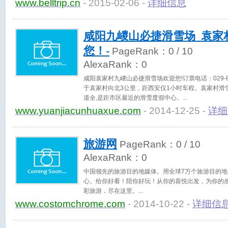
www.belltrip.cn
- 2015-02-06 -
详细信息
咸阳九嵕山必捷滑雪场_袁家
您！-
PageRank：
0
/ 10
AlexaRank：
0
咸阳袁家村九嵕山必捷滑雪场欢迎您!订票电话：029-8
于袁家村向北3公里，距西安仅1小时车程。袁家村滑雪
道全,是距市区最近的滑雪度假中心。
www.yuanjiacunhuaxue.com
- 2014-12-25 -
详细
旅游网
PageRank：
0
/ 10
AlexaRank：
0
中国领先的旅游目的地媒体。用全球7万个旅游目的
心。给你好看！陪你好玩！从你的喜悦出发，为你的感
彩旅游，尽在这里。
www.costomchrome.com
- 2014-10-22 -
详细信