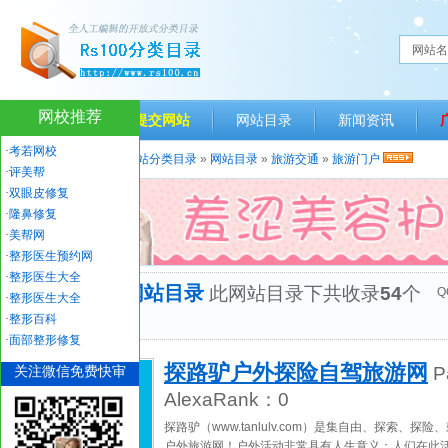
网站名
网校推荐
网站首页
提交网站
网站目录
新闻资讯
·
考若网校
当前位置：
人生一百网站分类目录
»
网站目录
»
旅游交通
»
旅游门户
·
评美帮
·
双眼皮修复
·
隆鼻修复
·
美帮网
·
整形医生预约网
·
整形医生大全
“旅游门户”网站目录
此网站目录下共收录
54
个
Q
·
整形医生大全
优秀网站
·
整形百科
·
面部整形修复
探路驴户外探险自驾旅游网
关注微信免费快审
P
AlexaRank：
0
探路驴（www.tanlulv.com）是集自由、探索、
户外旅游网！户外活动非常具有人生意义；人们在此