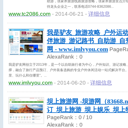
助游，张家界旅游线路旅游攻略，张家界旅游景点介
待龙头企业之一，联系电话0744-8362086
www.tc2086.com
- 2014-06-21 -
详细信息
我是驴友_旅游攻略_户外运动
伴旅游_游记路书_自助游_自
网 - www.imlvyou.com
PageR
AlexaRank：
0
我是驴友网创立于2013年，是一个以自助旅行者为中心，户外知识、游记攻略
撑，融合了旅行产品预订、户外装备选购的专业户外休闲活动一站式解决平台。
里、玩什么和住哪里”。
www.imlvyou.com
- 2014-06-20 -
详细信息
坝上旅游网 -坝游网（83668.n
订_坝上旅游_坝上娱乐_坝上
PageRank：
0
/ 10
AlexaRank：
0