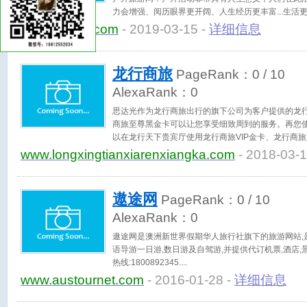
力会增强、阅历眼界更开阔、人生经历更丰富...生活
www.tanlulv.com
- 2019-03-15 -
详细信息
龙行商旅
PageRank：
0
/ 10
AlexaRank：
0
思达光作为龙行商旅出行的旗下公司为客户提供的龙行
商旅至尊黑金卡可以让您享受细致周到的服务。再您
以在龙行天下贵宾厅使用龙行商旅VIP金卡、龙行商
点心、小吃、饮品、咖啡，部分地区还有正餐热食，
www.longxingtianxiarenxiangka.com
- 2018-03-1
视，让您的不太完美的飞机延误。思达光欢迎您的咨询40
遨途网
PageRank：
0
/ 10
AlexaRank：
0
遨途网是澳洲新世界假期华人旅行社旗下的旅游网站,
语导游一日游,数日游及自驾游,并提供代订机票,酒店,
热线:1800892345.
www.austournet.com
- 2016-01-28 -
详细信息