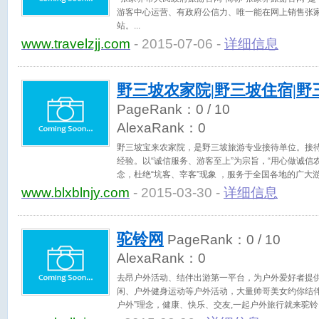
游客中心运营、有政府公信力、唯一能在网上销售张
站。
www.travelzjj.com
- 2015-07-06 -
详细信息
野三坡农家院|野三坡住宿|
PageRank：
0
/ 10
AlexaRank：
0
野三坡宝来农家院，是野三坡旅游专业接待单位。接
经验。以“诚信服务、游客至上”为宗旨，“用心做诚信
念，杜绝“坑客、宰客”现象 ，服务于全国各地的广大
www.blxblnjy.com
- 2015-03-30 -
详细信息
驼铃网
PageRank：
0
/ 10
AlexaRank：
0
去昂户外活动、结伴出游第一平台，为户外爱好者提
闲、户外健身运动等户外活动，大量帅哥美女约你结伴
户外”理念，健康、快乐、交友,一起户外旅行就来驼