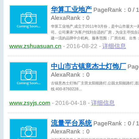
华算工业地产
PageRank：
0
/ 
AlexaRank：
0
华算工业地产,成立于2011年3月份，是中山市最大
司。公司秉承“为客户找到合适的厂房，为业主寻找合
建一流的品牌中介机构。服务范围：厂房出租、出售
业管理；土地咨询，招商策划； 项目代理等。中山华
www.zshuasuan.cn
- 2016-08-22 -
详细信息
路，巩固中山工业地产排名第一的领先优势，力争成
成为全球持有物业面积最大的工业地产企业，从而实现
中山市古镇意杰士灯饰厂
Pag
AlexaRank：
0
古镇意杰士灯饰厂主营太阳能路灯,公园太阳能路灯,道
线:400-8760228.
www.zsyjs.com
- 2016-04-18 -
详细信息
流量平台系统
PageRank：
0
/ 
AlexaRank：
0