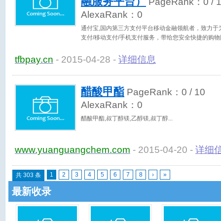
融服务平台）
PageRank：
0
/ 
AlexaRank：
0
通付宝,国内第三方支付平台移动金融领航者，致力于
支付/移动支付/手机支付服务，带给您安全快捷的购
tfbpay.cn
- 2015-04-28 -
详细信息
醋酸甲酯
PageRank：
0
/ 10
AlexaRank：
0
醋酸甲酯,叔丁醇镁,乙醇镁,叔丁醇
www.yuanguangchem.com
- 2015-04-20 -
详细
1
2
3
4
5
6
7
8
›
»
共 303 条
最新收录