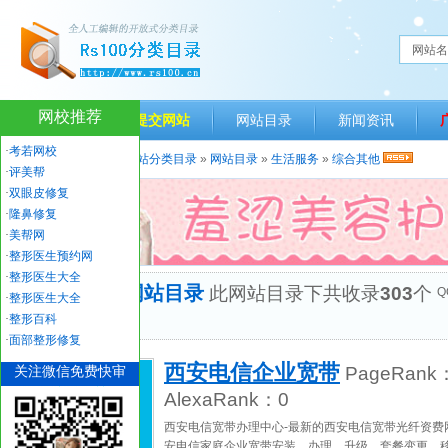
网站名
网校推荐
网站首页
提交网站
网站目录
新闻资讯
·
考若网校
当前位置：
人生一百网站分类目录
»
网站目录
»
生活服务
»
综合其他
·
评美帮
·
双眼皮修复
·
隆鼻修复
·
美帮网
·
整形医生预约网
·
整形医生大全
“综合其他”网站目录
此网站目录下共收录
303
个
Q
·
整形医生大全
优秀网站
·
整形百科
·
面部整形修复
西安电信企业宽带
关注微信免费快审
PageRank
AlexaRank：
0
西安电信宽带办理中心-最新的西安电信宽带光纤资费网站
安电信家庭企业宽带安装、办理、升级、套餐变更、移