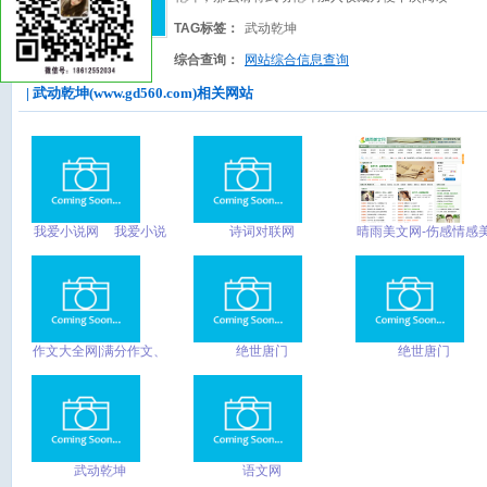
TAG标签：
武动乾坤
综合查询：
网站综合信息查询
| 武动乾坤(www.gd560.com)相关网站
我爱小说网__我爱小说
诗词对联网
晴雨美文网-伤感情感
网没有弹窗、没有广
文欣赏-经典美文阅读
告、免费下载玄幻小
说、都市小说、科幻小
说、仙侠小说
作文大全网|满分作文、
绝世唐门
绝世唐门
优秀作文、作文素材一
网打尽 - 搜作文 So
Easy!
武动乾坤
语文网