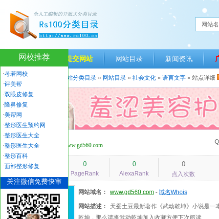
网站名
网校推荐
网站首页
提交网站
网站目录
新闻资讯
·
考若网校
当前位置：
人生一百网站分类目录
»
网站目录
»
社会文化
»
语言文字
» 站点详细
·
评美帮
·
双眼皮修复
·
隆鼻修复
·
美帮网
·
整形医生预约网
·
整形医生大全
武动乾坤
Q
www.gd560.com
·
整形医生大全
·
整形百科
1549
0
0
0
·
面部整形修复
PageRank
AlexaRank
人气指数
点入次数
关注微信免费快审
网站域名：
www.gd560.com
-
域名Whois
网站描述：
天蚕土豆最新著作《武动乾坤》小说是一
乾坤，那么请将武动乾坤加入收藏方便下次阅读