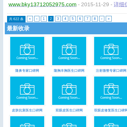
www.bky13712052975.com
- 2015-11-29 -
详细
«
‹
1
2
3
4
5
6
7
8
›
»
共 622 条
最新收录
隆鼻专家口碑网
隆胸丰胸医生口碑网
注射微整专家口碑网
皮肤抗衰医生口碑网
双眼皮医生口碑网
双眼皮修复医生口碑