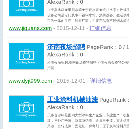
AlexaRank：
0
《宁夏水箱★银川水箱★宁夏水泵★银川水泵》热线手机1
设备公司是专门从事不锈钢水箱、消防设备、生活供
工为一体的生产、销售厂家，主要产品有不锈钢水箱,保
衬水箱,BDF水箱,玻璃钢水箱,箱泵一体化,无负压供水
www.jiquans.com
- 2015-12-11 -
详细信息
粪池，并提供免费设计和优质的售后服务！
济南夜场招聘
PageRank：
0
/ 
AlexaRank：
0
济南夜场招聘,济南夜场模特招聘,济南夜总会模特公关
招聘
www.dyjt999.com
- 2015-12-01 -
详细信息
工业涂料机械油漆
PageRank
AlexaRank：
0
贝客音涂料是国内大型涂料生产企业，专业生产：机
漆，户外广告漆，防腐防锈漆，金属自干漆，五金烤
用漆，富锌底漆，固化剂，稀释剂，原子灰等涂料用