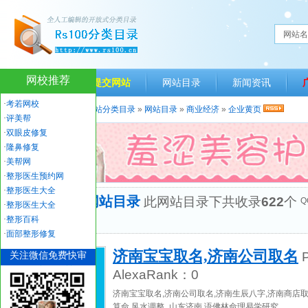
网站名
网校推荐
网站首页
提交网站
网站目录
新闻资讯
·
考若网校
当前位置：
人生一百网站分类目录
»
网站目录
»
商业经济
»
企业黄页
·
评美帮
·
双眼皮修复
·
隆鼻修复
·
美帮网
·
整形医生预约网
·
整形医生大全
“企业黄页”网站目录
此网站目录下共收录
622
个
Q
·
整形医生大全
优秀网站
·
整形百科
·
面部整形修复
济南宝宝取名,济南公司取名
关注微信免费快审
P
AlexaRank：
0
济南宝宝取名,济南公司取名,济南生辰八字,济南商店取
算命,风水调整_山东济南,语佛林命理易学研究