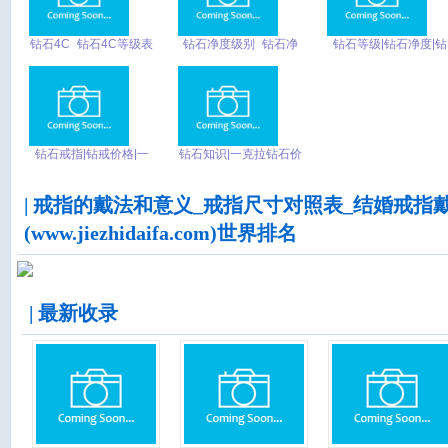
钻石4C_钻石4C等级表
钻石净度级别_钻石净
钻石等级|钻石净度|钻
_钻石4C知识_钻石4C
度对照表_钻石净度和
戒品牌排行|一克拉钻
分级_裸钻_钻戒 -
颜色哪个重要
石|周大福钻戒
_SI_LC_IF
钻石戒指|钻戒价格|一
钻石知识|一克拉钻石价
克拉钻石多少钱|钻石项
格|钻戒怎么选|钻戒品
链|结婚钻戒
牌|gia证书
| 戒指的戴法和意义_戒指尺寸对照表_结婚戒指
(www.jiezhidaifa.com)世界排名
| 最新收录