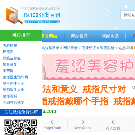
网站名
网校推荐
网站首页
提交网站
网站目录
新闻资讯
·
考若网校
当前位置：
人生一百网站分类目录
»
网站目录
»
商业经济
»
珠宝眼镜
» 站点详细
·
评美帮
·
双眼皮修复
·
隆鼻修复
·
美帮网
·
整形医生预约网
·
整形医生大全
戒指的戴法和意义_戒指尺寸对
Q
·
整形医生大全
·
整形百科
照表_结婚戒指戴哪个手指_戒指
·
面部整形修复
www.jiezhidaifa.com
关注微信免费快审
1124
0
0
0
PageRank
AlexaRank
人气指数
点入次数